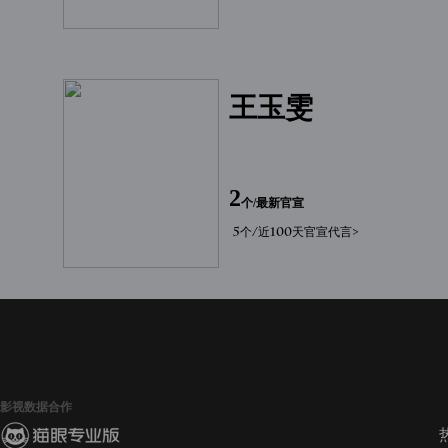
王玉雯
2
个/最新官宣
5个/近100天官宣代言>
影视数据合作