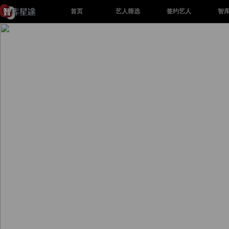
首页
艺人筛选
签约艺人
智