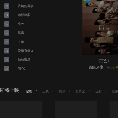
-
依然的喜事
13
-
南部档案
14
-
小芳
15
-
莫离
16
-
主角
17
-
爱情有烟火
18
-
灿如繁星
19
《盲盒》
猫眼热度：
6952.4
-
问心2
20
即将上映
/
/
/
/
/
定档
卫视
腾讯
爱奇艺
优酷
芒果